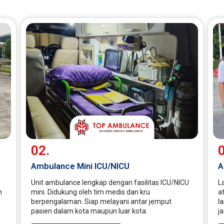
02.
0
Ambulance Mini ICU/NICU
A
Unit ambulance lengkap dengan fasilitas ICU/NICU
L
n
mini. Didukung oleh tim medis dan kru
a
berpengalaman. Siap melayani antar jemput
l
pasien dalam kota maupun luar kota.
j